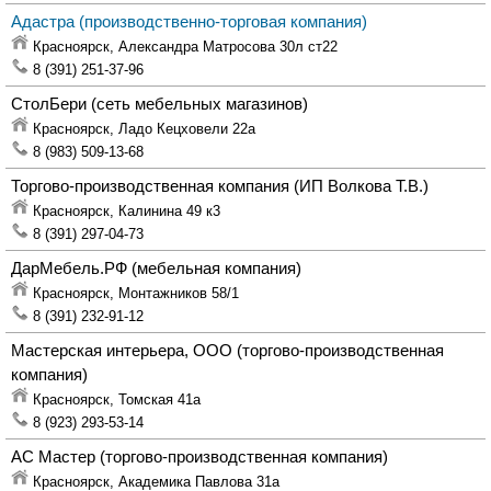
Адастра
(производственно-торговая компания)
Красноярск,
Александра Матросова 30л ст22
8 (391) 251-37-96
СтолБери
(сеть мебельных магазинов)
Красноярск,
Ладо Кецховели 22а
8 (983) 509-13-68
Торгово-производственная компания
(ИП Волкова Т.В.)
Красноярск,
Калинина 49 к3
8 (391) 297-04-73
ДарМебель.РФ
(мебельная компания)
Красноярск,
Монтажников 58/1
8 (391) 232-91-12
Мастерская интерьера, ООО
(торгово-производственная
компания)
Красноярск,
Томская 41а
8 (923) 293-53-14
АС Мастер
(торгово-производственная компания)
Красноярск,
Академика Павлова 31а