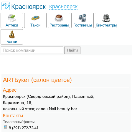
Красноярск
Красноярск
Аптеки
Такси
Рестораны
Гостиницы
Кинотеатры
Банки
ARTБукет (салон цветов)
Адрес
Красноярск
(Свердловский район)
,
Пашенный
,
Карамзина, 18
,
цокольный этаж; салон Nail beauty bar
Контакты
Телефоны/факсы:
8 (391) 272-72-41