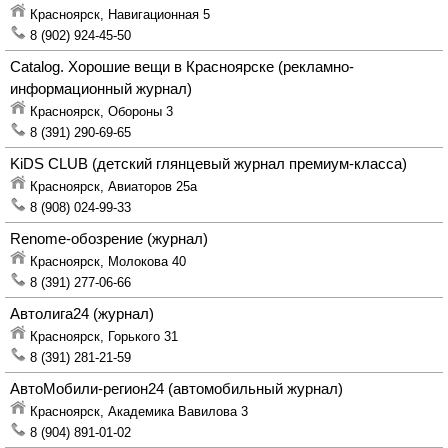
Красноярск,
Навигационная 5
8 (902) 924-45-50
Catalog. Хорошие вещи в Красноярске
(рекламно-
информационный журнал)
Красноярск,
Обороны 3
8 (391) 290-69-65
KiDS CLUB
(детский глянцевый журнал премиум-класса)
Красноярск,
Авиаторов 25а
8 (908) 024-99-33
Renome-обозрение
(журнал)
Красноярск,
Молокова 40
8 (391) 277-06-66
Автолига24
(журнал)
Красноярск,
Горького 31
8 (391) 281-21-59
АвтоМобили-регион24
(автомобильный журнал)
Красноярск,
Академика Вавилова 3
8 (904) 891-01-02