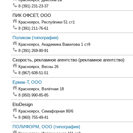
8 (391) 231-23-37
ПИК ОФСЕТ, ООО
Красноярск,
Республики 51 ст1
8 (391) 211-76-61
Поликом
(типография)
Красноярск,
Академика Вавилова 1 ст9
8 (391) 269-90-91
Скорость, рекламное агентство
(рекламное агентство)
Красноярск,
Весны 26
8 (967) 608-51-51
Ермак-Т, ООО
Красноярск,
Взлётная 18
8 (950) 990-85-85
EtoDesign
Красноярск,
Семафорная 80/6
8 (960) 755-49-41
ПОЛИФОРМ, ООО
(типография)