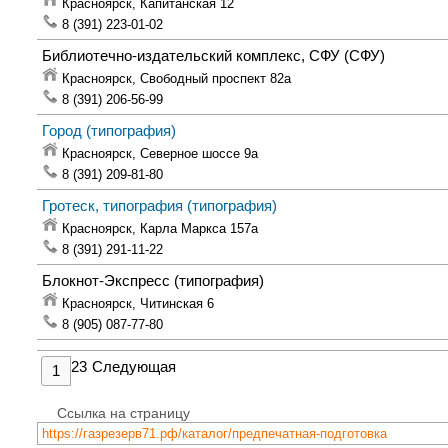
Красноярск,
Капитанская 12
8 (391) 223-01-02
Библиотечно-издательский комплекс, СФУ
(СФУ)
Красноярск,
Свободный проспект 82а
8 (391) 206-56-99
Город
(типография)
Красноярск,
Северное шоссе 9а
8 (391) 209-81-80
Гротеск, типография
(типография)
Красноярск,
Карла Маркса 157а
8 (391) 291-11-22
Блокнот-Экспресс
(типография)
Красноярск,
Читинская 6
8 (905) 087-77-80
2
3
Следующая
1
Ссылка на страницу
https://газрезерв71.рф/каталог/предпечатная-подготовка