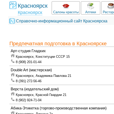
Красноярск
Красноярск
Салоны красоты
Аптеки
Рестор
Справочно-информационный сайт Красноярска
Предпечатная подготовка в Красноярске
Арт-студия Гладких
Красноярск,
Конституции СССР 15
8 (908) 201-01-44
Double Art
(мастерская)
Красноярск,
Академика Павлова 21
8 (391) 272-56-46
Верста
(издательский дом)
Красноярск,
Красной Гвардии 21
8 (902) 924-71-04
Абика-Этикетка
(торгово-производственная компания)
Красноярск,
Диксона 2а