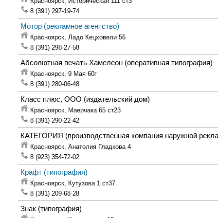
Красноярск,
Историческая 111 ст3
8 (391) 297-19-74
Мотор
(рекламное агентство)
Красноярск,
Ладо Кецховели 56
8 (391) 298-27-58
Абсолютная печать Хамелеон
(оперативная типография)
Красноярск,
9 Мая 60г
8 (391) 280-06-48
Класс плюс, ООО
(издательский дом)
Красноярск,
Маерчака 65 ст23
8 (391) 290-22-42
КАТЕГОРИЯ
(производственная компания наружной рекла
Красноярск,
Анатолия Гладкова 4
8 (923) 354-72-02
Крафт
(типография)
Красноярск,
Кутузова 1 ст37
8 (391) 209-68-28
Знак
(типография)