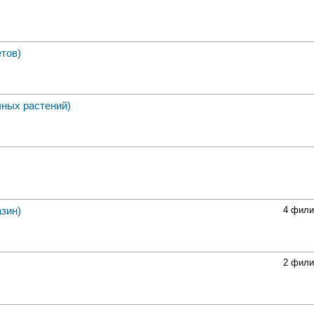
етов)
чных растений)
зин)
4 фили
2 фили