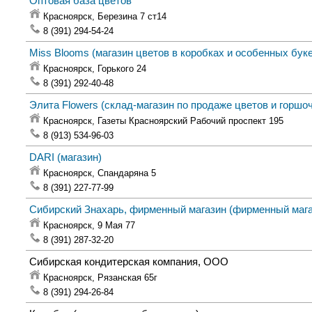
Оптовая база цветов
Красноярск,
Березина 7 ст14
8 (391) 294-54-24
Miss Blooms
(магазин цветов в коробках и особенных бук
Красноярск,
Горького 24
8 (391) 292-40-48
Элита Flowers
(склад-магазин по продаже цветов и горшо
Красноярск,
Газеты Красноярский Рабочий проспект 195
8 (913) 534-96-03
DARI
(магазин)
Красноярск,
Спандаряна 5
8 (391) 227-77-99
Сибирский Знахарь, фирменный магазин
(фирменный мага
Красноярск,
9 Мая 77
8 (391) 287-32-20
Сибирская кондитерская компания, ООО
Красноярск,
Рязанская 65г
8 (391) 294-26-84