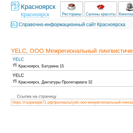
Красноярск
Красноярск
Рестораны
Салоны красоты
Киноте
Справочно-информационный сайт Красноярска
YELC, ООО Межрегиональный лингвистиче
YELC
Красноярск,
Батурина 15
YELC
Красноярск,
Диктатуры Пролетариата 32
Ссылка на страницу
https://газрезерв71.рф/филиалы/yelc-ооо-межрегиональный-лингв