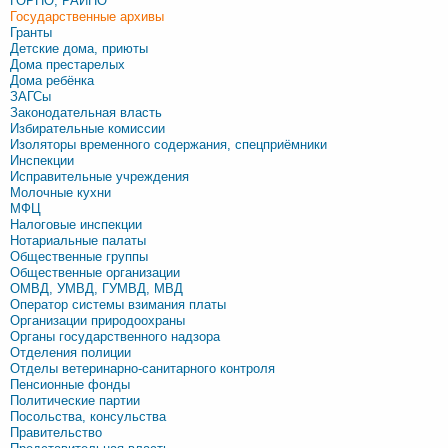
ГОРПО, РАЙПО
Государственные архивы
Гранты
Детские дома, приюты
Дома престарелых
Дома ребёнка
ЗАГСы
Законодательная власть
Избирательные комиссии
Изоляторы временного содержания, спецприёмники
Инспекции
Исправительные учреждения
Молочные кухни
МФЦ
Налоговые инспекции
Нотариальные палаты
Общественные группы
Общественные организации
ОМВД, УМВД, ГУМВД, МВД
Оператор системы взимания платы
Организации природоохраны
Органы государственного надзора
Отделения полиции
Отделы ветеринарно-санитарного контроля
Пенсионные фонды
Политические партии
Посольства, консульства
Правительство