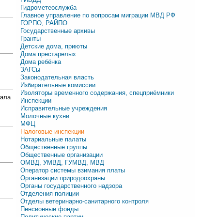
Гидрометеослужба
Главное управление по вопросам миграции МВД РФ
ГОРПО, РАЙПО
Государственные архивы
Гранты
Детские дома, приюты
Дома престарелых
Дома ребёнка
ЗАГСы
Законодательная власть
Избирательные комиссии
Изоляторы временного содержания, спецприёмники
ала
Инспекции
Исправительные учреждения
Молочные кухни
МФЦ
Налоговые инспекции
Нотариальные палаты
Общественные группы
Общественные организации
ОМВД, УМВД, ГУМВД, МВД
Оператор системы взимания платы
Организации природоохраны
Органы государственного надзора
Отделения полиции
Отделы ветеринарно-санитарного контроля
Пенсионные фонды
Политические партии