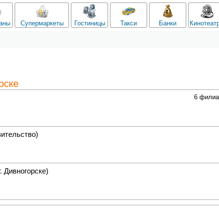
аны
Супермаркеты
Гостиницы
Такси
Банки
Кинотеат
рске
6 фили
вительство)
. Дивногорске)