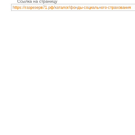
Ссылка на страницу
https://газрезерв71.рф/каталог/фонды-социального-страхования