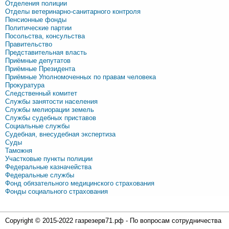
Отделения полиции
Отделы ветеринарно-санитарного контроля
Пенсионные фонды
Политические партии
Посольства, консульства
Правительство
Представительная власть
Приёмные депутатов
Приёмные Президента
Приёмные Уполномоченных по правам человека
Прокуратура
Следственный комитет
Службы занятости населения
Службы мелиорации земель
Службы судебных приставов
Социальные службы
Судебная, внесудебная экспертиза
Суды
Таможня
Участковые пункты полиции
Федеральные казначейства
Федеральные службы
Фонд обязательного медицинского страхования
Фонды социального страхования
Copyright © 2015-2022 газрезерв71.рф - По вопросам сотрудничества
и другим вопросам по работе сайта пишите на