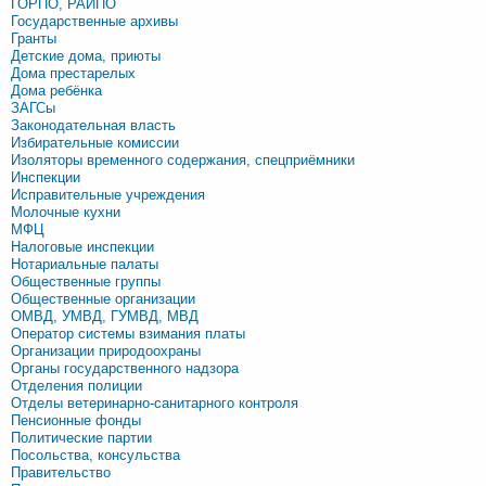
ГОРПО, РАЙПО
Государственные архивы
Гранты
Детские дома, приюты
Дома престарелых
Дома ребёнка
ЗАГСы
Законодательная власть
Избирательные комиссии
Изоляторы временного содержания, спецприёмники
Инспекции
Исправительные учреждения
Молочные кухни
МФЦ
Налоговые инспекции
Нотариальные палаты
Общественные группы
Общественные организации
ОМВД, УМВД, ГУМВД, МВД
Оператор системы взимания платы
Организации природоохраны
Органы государственного надзора
Отделения полиции
Отделы ветеринарно-санитарного контроля
Пенсионные фонды
Политические партии
Посольства, консульства
Правительство